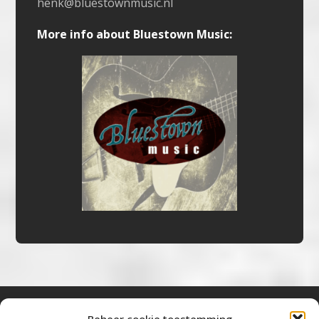
henk@bluestownmusic.nl
More info about Bluestown Music: