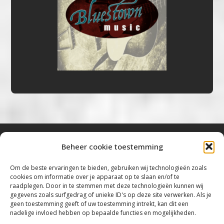
Beheer cookie toestemming
Bluestown Music
Om de beste ervaringen te bieden, gebruiken wij technologieën zoals
cookies om informatie over je apparaat op te slaan en/of te
“Voor de mooiste Blues, Rock, Roots &
raadplegen. Door in te stemmen met deze technologieën kunnen wij
gegevens zoals surfgedrag of unieke ID's op deze site verwerken. Als je
Americana”
geen toestemming geeft of uw toestemming intrekt, kan dit een
nadelige invloed hebben op bepaalde functies en mogelijkheden.
Copyright 2019 – 2026 Bluestown Music – All