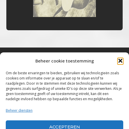
Beheer cookie toestemming
Bluestown Music
Om de beste ervaringen te bieden, gebruiken wij technologieën zoals
cookies om informatie over je apparaat op te slaan en/of te
“Voor de mooiste Blues, Rock, Roots &
raadplegen. Door in te stemmen met deze technologieën kunnen wij
gegevens zoals surfgedrag of unieke ID's op deze site verwerken. Als je
Americana”
geen toestemming geeft of uw toestemming intrekt, kan dit een
nadelige invloed hebben op bepaalde functies en mogelijkheden.
Copyright 2019 – 2026 Bluestown Music – All
Rights Reserved
Beheer diensten
Privacybeleid
ACCEPTEREN