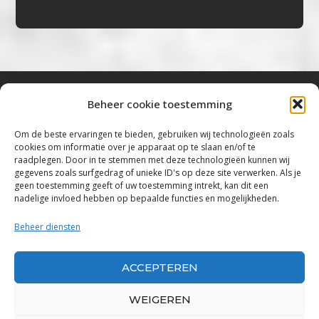
Beheer cookie toestemming
Bluestown Music
Om de beste ervaringen te bieden, gebruiken wij technologieën zoals
cookies om informatie over je apparaat op te slaan en/of te
“Voor de mooiste Blues, Rock, Roots &
raadplegen. Door in te stemmen met deze technologieën kunnen wij
gegevens zoals surfgedrag of unieke ID's op deze site verwerken. Als je
Americana”
geen toestemming geeft of uw toestemming intrekt, kan dit een
nadelige invloed hebben op bepaalde functies en mogelijkheden.
Copyright 2019 – 2026 Bluestown Music – All
Rights Reserved
Beheer diensten
Privacybeleid
ACCEPTEREN
Powered by Bluestown Music
WEIGEREN