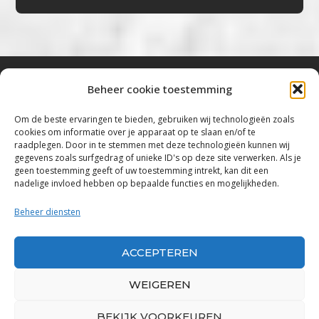
Beheer cookie toestemming
Bluestown Music
Om de beste ervaringen te bieden, gebruiken wij technologieën zoals
cookies om informatie over je apparaat op te slaan en/of te
“Voor de mooiste Blues, Rock, Roots &
raadplegen. Door in te stemmen met deze technologieën kunnen wij
gegevens zoals surfgedrag of unieke ID's op deze site verwerken. Als je
Americana”
geen toestemming geeft of uw toestemming intrekt, kan dit een
nadelige invloed hebben op bepaalde functies en mogelijkheden.
Copyright 2019 – 2026 Bluestown Music – All
Rights Reserved
Beheer diensten
Privacybeleid
ACCEPTEREN
Powered by Bluestown Music
WEIGEREN
BEKIJK VOORKEUREN