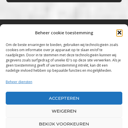
Beheer cookie toestemming
Bluestown Music
Om de beste ervaringen te bieden, gebruiken wij technologieën zoals
cookies om informatie over je apparaat op te slaan en/of te
“Voor de mooiste Blues, Rock, Roots &
raadplegen. Door in te stemmen met deze technologieën kunnen wij
gegevens zoals surfgedrag of unieke ID's op deze site verwerken. Als je
Americana”
geen toestemming geeft of uw toestemming intrekt, kan dit een
nadelige invloed hebben op bepaalde functies en mogelijkheden.
Copyright 2019 – 2026 Bluestown Music – All
Rights Reserved
Beheer diensten
Privacybeleid
ACCEPTEREN
Powered by Bluestown Music
WEIGEREN
BEKIJK VOORKEUREN