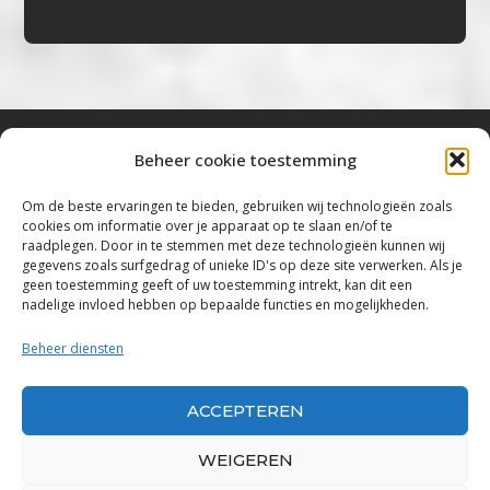
Beheer cookie toestemming
Bluestown Music
Om de beste ervaringen te bieden, gebruiken wij technologieën zoals
cookies om informatie over je apparaat op te slaan en/of te
“Voor de mooiste Blues, Rock, Roots &
raadplegen. Door in te stemmen met deze technologieën kunnen wij
gegevens zoals surfgedrag of unieke ID's op deze site verwerken. Als je
Americana”
geen toestemming geeft of uw toestemming intrekt, kan dit een
nadelige invloed hebben op bepaalde functies en mogelijkheden.
Copyright 2019 – 2026 Bluestown Music – All
Rights Reserved
Beheer diensten
Privacybeleid
ACCEPTEREN
Powered by Bluestown Music
WEIGEREN