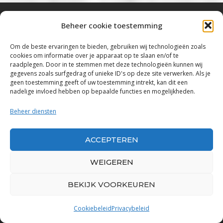
Beheer cookie toestemming
Bluestown Music
Om de beste ervaringen te bieden, gebruiken wij technologieën zoals
cookies om informatie over je apparaat op te slaan en/of te
“Voor de mooiste Blues, Rock, Roots &
raadplegen. Door in te stemmen met deze technologieën kunnen wij
gegevens zoals surfgedrag of unieke ID's op deze site verwerken. Als je
Americana”
geen toestemming geeft of uw toestemming intrekt, kan dit een
nadelige invloed hebben op bepaalde functies en mogelijkheden.
Copyright 2019 – 2026 Bluestown Music – All
Rights Reserved
Beheer diensten
Privacybeleid
ACCEPTEREN
Powered by Bluestown Music
WEIGEREN
BEKIJK VOORKEUREN
Cookiebeleid
Privacybeleid