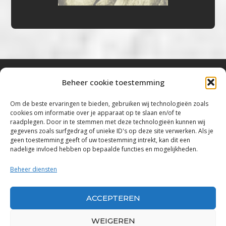
Beheer cookie toestemming
Bluestown Music
Om de beste ervaringen te bieden, gebruiken wij technologieën zoals
cookies om informatie over je apparaat op te slaan en/of te
“Voor de mooiste Blues, Rock, Roots &
raadplegen. Door in te stemmen met deze technologieën kunnen wij
gegevens zoals surfgedrag of unieke ID's op deze site verwerken. Als je
Americana”
geen toestemming geeft of uw toestemming intrekt, kan dit een
nadelige invloed hebben op bepaalde functies en mogelijkheden.
Copyright 2019 – 2026 Bluestown Music – All
Rights Reserved
Beheer diensten
Privacybeleid
ACCEPTEREN
Powered by Bluestown Music
WEIGEREN