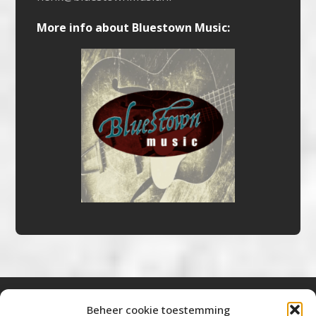
More info about Bluestown Music:
Beheer cookie toestemming